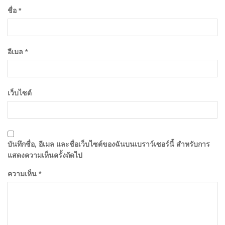
ชื่อ
*
อีเมล
*
เว็บไซต์
บันทึกชื่อ, อีเมล และชื่อเว็บไซต์ของฉันบนเบราว์เซอร์นี้ สำหรับการ
แสดงความเห็นครั้งถัดไป
ความเห็น
*