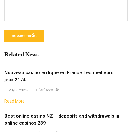
Related News
Nouveau casino en ligne en France Les meilleurs
jeux.2174
23/05/2026
ไม่มีความเห็น
Read More
Best online casino NZ – deposits and withdrawals in
online casinos 239