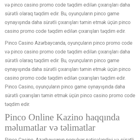
və pinco casino promo code təqdim edilən çıxarışları daha
sürətli olaraq təqdim edir. Bu, oyunçuların pinco game
oynayışında daha sürətli çıxarışları təmin etmək üçün pinco
casino promo code təqdim edilən çıxarışları təqdim edir.
Pinco Casino Azərbaycanda, oyunçuların pinco promo code
və pinco casino promo code təqdim edilən çıxarışları daha
sürətli olaraq təqdim edir. Bu, oyunçuların pinco game
oynayışında daha sürətli çıxarışları təmin etmək üçün pinco
casino promo code təqdim edilən çıxarışları təqdim edir.
Pinco Casino, oyunçuların pinco game oynayışında daha
sürətli çıxarışları təmin etmək üçün pinco casino promo code
təqdim edir.
Pinco Online Kazino haqqında
məlumatlar və təlimatlar
Pinco Casino, Azərbaycanın populyar nəticələndiyi və sürətli