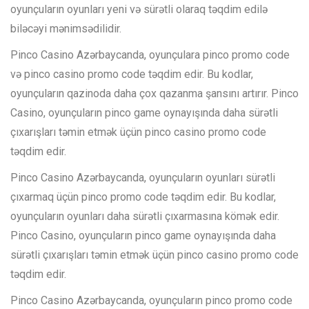
oyunçuların oyunları yeni və sürətli olaraq təqdim edilə
biləcəyi mənimsədilidir.
Pinco Casino Azərbaycanda, oyunçulara pinco promo code
və pinco casino promo code təqdim edir. Bu kodlar,
oyunçuların qazinoda daha çox qazanma şansını artırır. Pinco
Casino, oyunçuların pinco game oynayışında daha sürətli
çıxarışları təmin etmək üçün pinco casino promo code
təqdim edir.
Pinco Casino Azərbaycanda, oyunçuların oyunları sürətli
çıxarmaq üçün pinco promo code təqdim edir. Bu kodlar,
oyunçuların oyunları daha sürətli çıxarmasına kömək edir.
Pinco Casino, oyunçuların pinco game oynayışında daha
sürətli çıxarışları təmin etmək üçün pinco casino promo code
təqdim edir.
Pinco Casino Azərbaycanda, oyunçuların pinco promo code