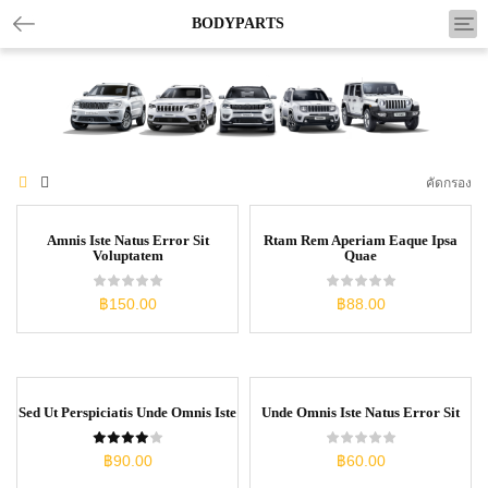
Tog
BODYPARTS
nav
คัดกรอง
Amnis Iste Natus Error Sit
Rtam Rem Aperiam Eaque Ipsa
Voluptatem
Quae
฿
150.00
฿
88.00
Sed Ut Perspiciatis Unde Omnis Iste
Unde Omnis Iste Natus Error Sit
฿
90.00
฿
60.00